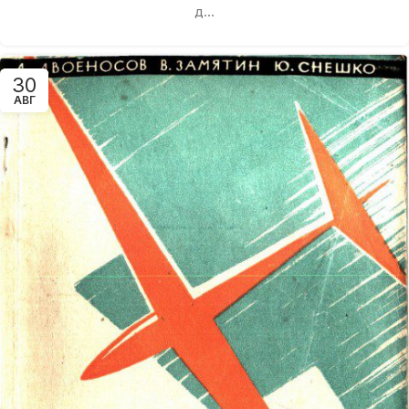
д...
30
АВГ