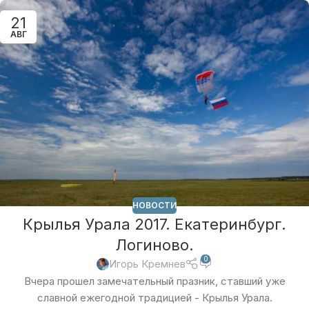
21
АВГ
НОВОСТИ
Крылья Урала 2017. Екатеринбург.
Логиново.
0
Игорь Кремнев
Вчера прошел замечательный празник, ставший уже
славной ежегодной традицией - Крылья Урала.