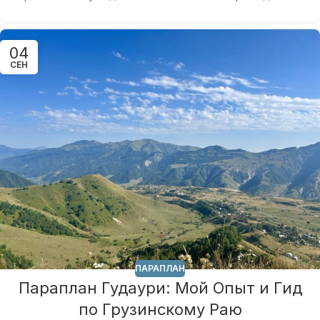
04
СЕН
ПАРАПЛАН
Параплан Гудаури: Мой Опыт и Гид
по Грузинскому Раю