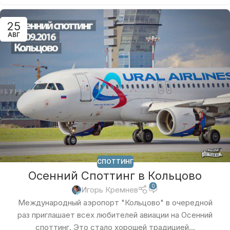
25
АВГ
СПОТТИНГ
Осенний Споттинг в Кольцово
0
Игорь Кремнев
Международный аэропорт "Кольцово" в очередной
раз приглашает всех любителей авиации на Осенний
споттинг. Это стало хорошей традицией...