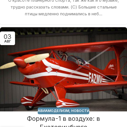
О красоте планерного спорта, так же как и о музыке,
трудно рассказать словами. (С) Большие стальные
птицы медленно поднимались в неб...
03
АВГ
АВИАМОДЕЛИЗМ
,
НОВОСТИ
Формула-1 в воздухе: в