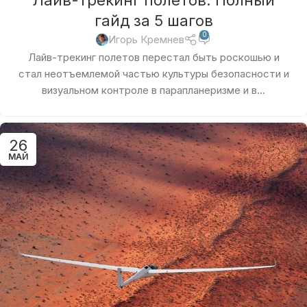
Лайв-трекинг полетов: Полный
гайд за 5 шагов
0
Игорь Кремнев
Лайв-трекинг полетов перестал быть роскошью и
стал неотъемлемой частью культуры безопасности и
визуальном контроле в парапланеризме и в...
26
МАЙ