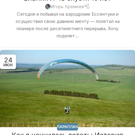
Игорь Кремнев
Сегодня я побывал на аэродроме Ессентуки и
осуществил свою давнюю мечту — полетал на
планере после десятилетнего перерыва. Хочу
поделит...
24
ИЮН
ПАРАПЛАН
Как я научилась летать: История