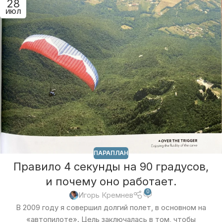
28
ИЮЛ
ПАРАПЛАН
Правило 4 секунды на 90 градусов,
и почему оно работает.
0
Игорь Кремнев
В 2009 году я совершил долгий полет, в основном на
«автопилоте». Цель заключалась в том, чтобы