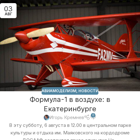
03
АВГ
АВИАМОДЕЛИЗМ
,
НОВОСТИ
Формула-1 в воздухе: в
Екатеринбурге
0
Игорь Кремнев
В эту субботу, 6 августа в 12.00 в центральном парке
культуры и отдыха им. Маяковского на кордодроме