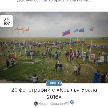
ДОСААФ состоится яркое открытие Че...
25
ИЮЛ
НОВОСТИ
20 фотографий с «Крылья Урала
2016»
0
Игорь Кремнев