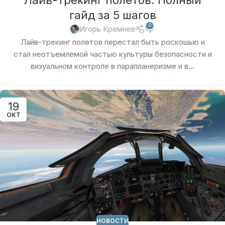
Лайв-трекинг полетов: Полный
гайд за 5 шагов
0
Игорь Кремнев
Лайв-трекинг полетов перестал быть роскошью и
стал неотъемлемой частью культуры безопасности и
визуальном контроле в парапланеризме и в...
19
ОКТ
НОВОСТИ