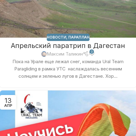
НОВОСТИ
,
ПАРАПЛАН
Апрельский паратрип в Дагестан
0
Максим Таликин
Пока на Урале еще лежал снег, команда Ural Team
Paragliding в рамка УТС наслаждалась весенним
солнцем и зеленью лугов в Дагестане. Хор...
13
АПР