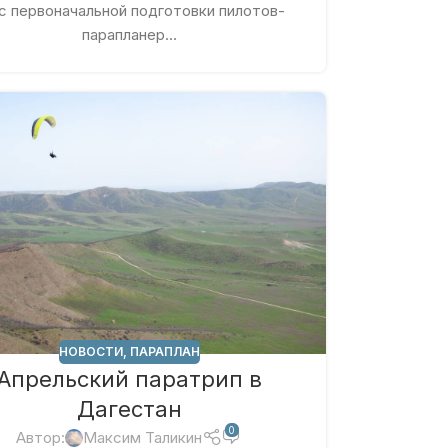
с первоначальной подготовки пилотов-
парапланер...
НОВОСТИ
,
ПАРАПЛАН
Апрельский паратрип в
Дагестан
0
Автор:
Максим Таликин