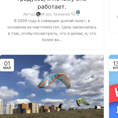
работает.
0
Автор:
Игорь Кремнев
В 2009 году я совершил долгий полет, в
основном на «автопилоте». Цель заключалась
в том, чтобы посмотреть, что я делаю, и, что
более ва...
01
1
МАЙ
АП