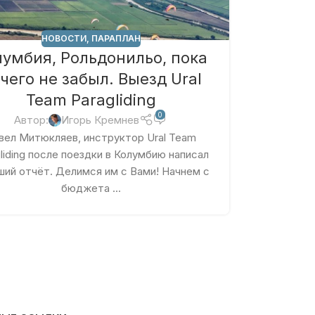
НОВОСТИ
,
ПАРАПЛАН
лумбия, Рольдонильо, пока
чего не забыл. Выезд Ural
Team Paragliding
0
Автор:
Игорь Кремнев
вел Митюкляев, инструктор Ural Team
liding после поездки в Колумбию написал
ший отчёт. Делимся им с Вами! Начнем с
бюджета ...