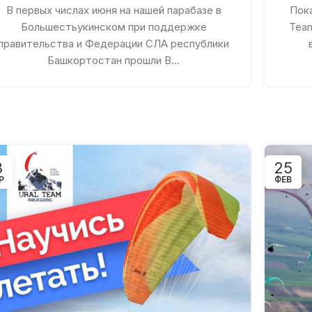
В первых числах июня на нашей парабазе в
Пока
Большестьукинском при поддержке
Team
правительства и Федерации СЛА республики
Башкортостан прошли В...
3
25
Р
ФЕВ