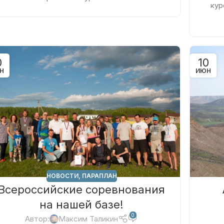
кур
0
10
Н
ИЮН
НОВОСТИ
,
ПАРАПЛАН
Всероссийские соревнования
на нашей базе!
0
Автор:
Максим Таликин