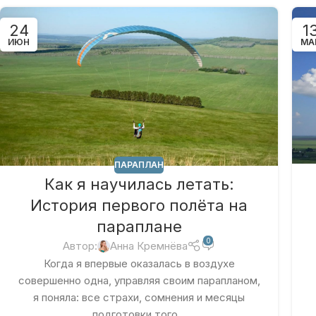
24
1
ИЮН
МА
ПАРАПЛАН
Как я научилась летать:
История первого полёта на
параплане
0
Автор:
Анна Кремнёва
Когда я впервые оказалась в воздухе
совершенно одна, управляя своим парапланом,
я поняла: все страхи, сомнения и месяцы
подготовки того...