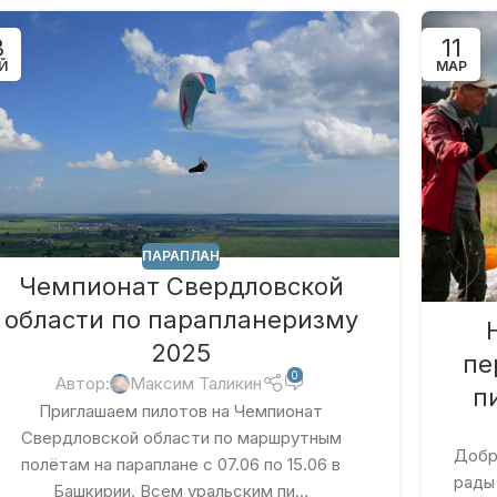
3
11
Й
МАР
ПАРАПЛАН
Чемпионат Свердловской
области по парапланеризму
2025
пе
0
Автор:
Максим Таликин
п
Приглашаем пилотов на Чемпионат
Свердловской области по маршрутным
Добр
полётам на параплане с 07.06 по 15.06 в
рады
Башкирии. Всем уральским пи...