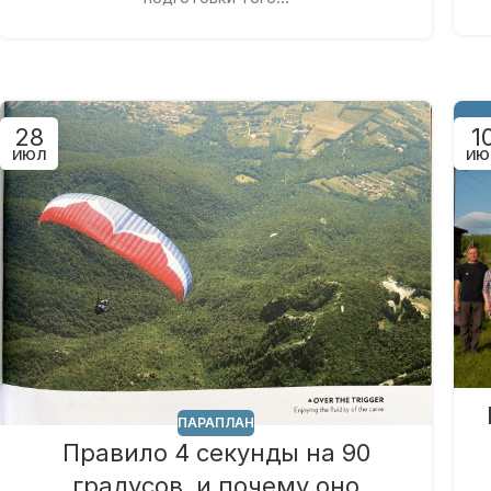
28
1
ИЮЛ
ИЮ
ПАРАПЛАН
Правило 4 секунды на 90
градусов, и почему оно