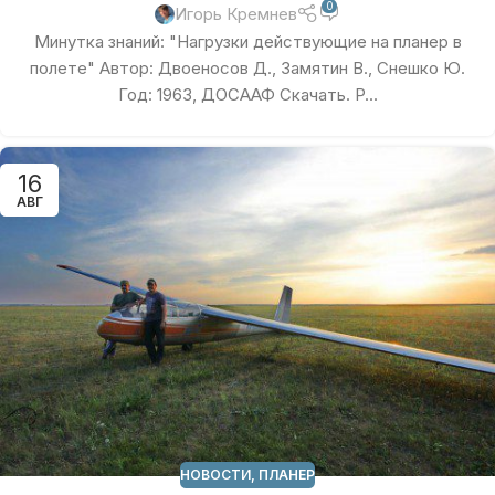
0
Игорь Кремнев
Минутка знаний: "Нагрузки действующие на планер в
полете" Автор: Двоеносов Д., Замятин В., Снешко Ю.
Год: 1963, ДОСААФ Скачать. P...
16
АВГ
НОВОСТИ
,
ПЛАНЕР