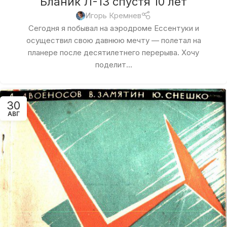
Бланик Л-13 спустя 10 лет
Игорь Кремнев
Сегодня я побывал на аэродроме Ессентуки и
осуществил свою давнюю мечту — полетал на
планере после десятилетнего перерыва. Хочу
поделит...
30
АВГ