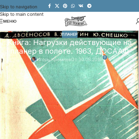
Skip to navigation
Skip to main content
МЕНЮ
ПЛАНЕР
Книга: Нагрузки действующие на
планер в полете. 1963, ДОСААФ
0
Игорь Кремнев
От 30.08.2016
Минутка знаний: «Нагрузки действующие на
планер в полете»
Автор:
Двоеносов Д., Замятин В., Снешко Ю.
Год:
1963, ДОСААФ
Скачать. PDF
Настоящая книга предназначена для широкого круга
планеристов-спортсменов и может служить пособием при