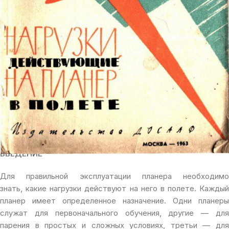
изучении полетов на планере.
В книге рассказывается о нагрузках, действующих на планер
в полете, при взлете и посадке.
Предполагается, что читатели-планеристы знакомы с
элементами аэродинамики и метеорологии.
Цель книги
— способствовать повышению общег
технического уровня летного состава ДОСААФ,
содействовать развитию интереса спортсменов к
существу полета во всем его многообразии, развивать у них
вдумчивое отношение к своей спортивной деятельности.
ВВЕДЕНИЕ
Для правильной эксплуатации планера необходимо
знать, какие нагрузки действуют на него в полете. Каждый
планер имеет определенное назначение. Одни планеры
служат для первоначального обучения, другие — для
парения в простых и сложных условиях, третьи — для